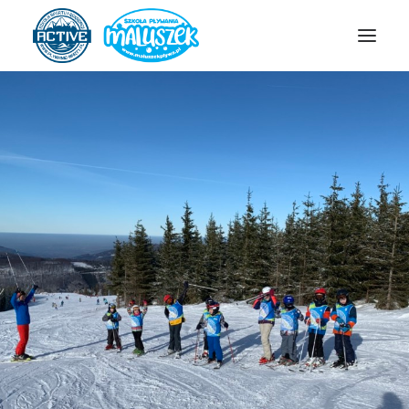
SZKOŁA ACTIVE
SZKOŁA MALUSZEK
OBOZY/PÓŁKOLONIE
HARMONOGRAM
ZAPISY
GALERIA
KONTAKT