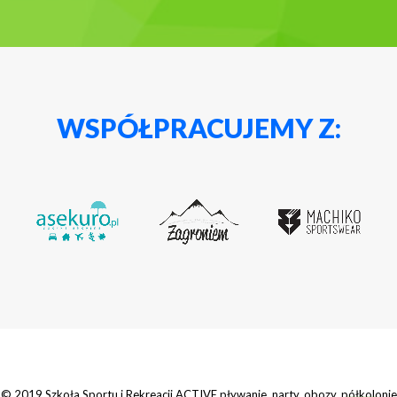
WSPÓŁPRACUJEMY Z:
© 2019 Szkoła Sportu i Rekreacji ACTIVE pływanie, narty, obozy, półkolonie