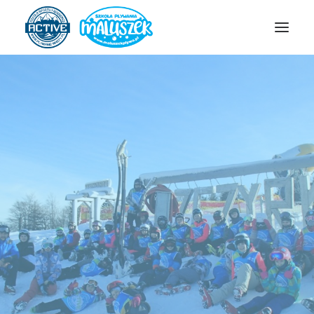
SZKOŁA ACTIVE
SZKOŁA MALUSZEK
OBOZY/PÓŁKOLONIE
HARMONOGRAM
ZAPISY
GALERIA
KONTAKT