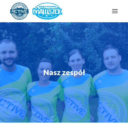
SZKOŁA ACTIVE
SZKOŁA MALUSZEK
OBOZY/PÓŁKOLONIE
HARMONOGRAM
Nasz zespół
ZAPISY
GALERIA
KONTAKT