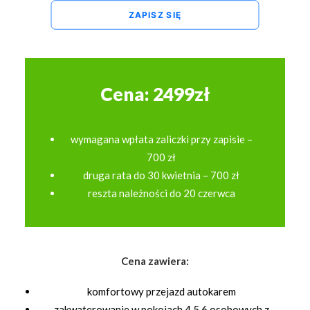
ZAPISZ SIĘ
Cena: 2499zł
wymagana wpłata zaliczki przy zapisie –
700 zł
druga rata do 30 kwietnia – 700 zł
reszta należności do 20 czerwca
Cena zawiera:
komfortowy przejazd autokarem
zakwaterowanie w pokojach 4,5,6 osobowych z