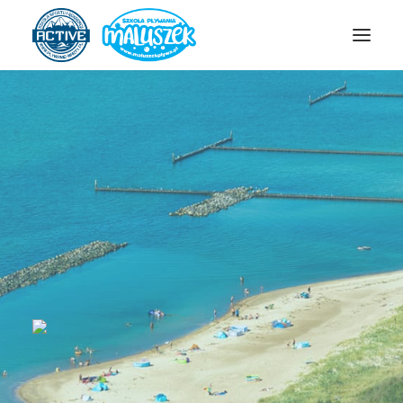
SZKOŁA ACTIVE
SZKOŁA MALUSZEK
OBOZY/PÓŁKOLONIE
HARMONOGRAM
ZAPISY
GALERIA
KONTAKT