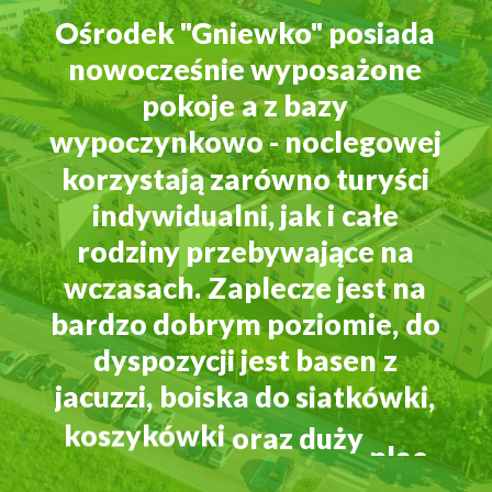
Ośrodek
"Gniewko"
posiada
nowocześnie
wyposażone
pokoje
a
z
bazy
wypoczynkowo
-
noclegowej
korzystają
zarówno
turyści
indywidualni,
jak
i
całe
rodziny
przebywające
na
wczasach.
Zaplecze
jest
na
bardzo
dobrym
poziomie,
do
dyspozycji
jest
basen
z
jacuzzi,
boiska
do
siatkówki,
koszykówki
oraz
duży
plac
zabaw
dla
dzieci.