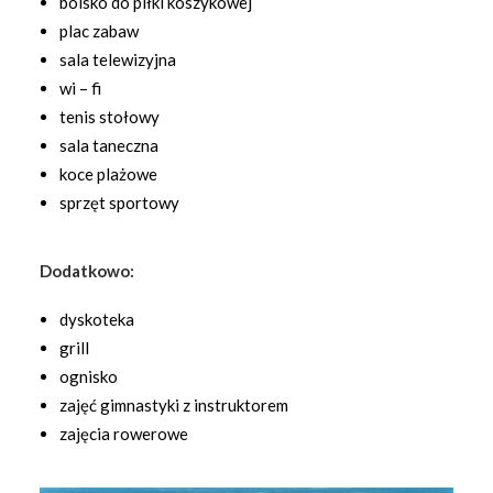
boisko do piłki koszykowej
plac zabaw
sala telewizyjna
wi – fi
tenis stołowy
sala taneczna
koce plażowe
sprzęt sportowy
Dodatkowo:
dyskoteka
grill
ognisko
zajęć gimnastyki z instruktorem
zajęcia rowerowe